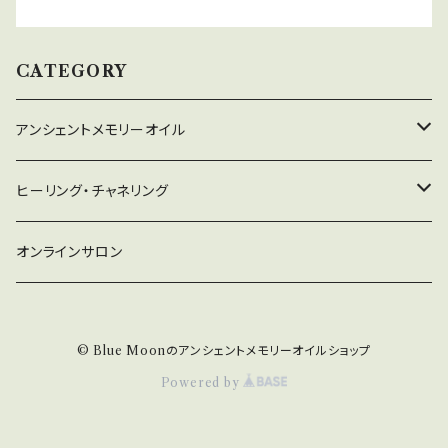
CATEGORY
アンシェントメモリーオイル
守り救うシリーズ
ヒーリング・チャネリング
2022年新作オイル
チャネリング
オンラインサロン
ドラゴン・アライズ
チャクラオイルシリーズ
ヒーリング
© Blue Moonのアンシェントメモリーオイルショップ
金運・仕事運オイル
Powered by
浄化・プロテクションオイル