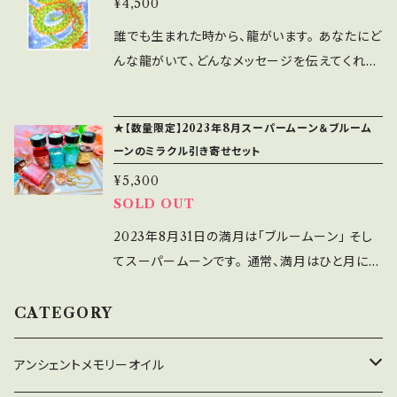
グ時間は30分です。 ・ヒーリングセッション後に
¥4,500
メです ・ものごとに停滞感を感じている ・自分を
癒しのポストカード1枚を送付いたします。 飾
大切にできなくて苦しい ・今、孤独でツライ迷路
誰でも生まれた時から、龍がいます。 あなたにど
ったり、手帳に挟んだりしてお楽しみください
の中にいる スピリチュアルな側面からのカウン
んな龍がいて、どんなメッセージを伝えてくれる
セリングで あなたの「こうなりたい」をサポート
のでしょうか？ また、あなたが知りたいことにヒ
します！ ヒプノアドバイザー、ドラゴン・アライズ
ントを伝えてくれます。 どんな色で、どんな姿の
★【数量限定】2023年8月スーパームーン＆ブルーム
創始者の Blue Moonがマンツーマンでサポー
龍なのでしょう♪ 龍と繋がることは人生が開花
ーンのミラクル引き寄せセット
トします。 安心してお話ししてみてくださいね
することです。 出逢うことが楽しみですね。 【セ
【セッションについて】 ・こちらのセッションは無
¥5,300
ッションについて】 ・こちらのセッションは無料の
SOLD OUT
料のオンラインミーティングアプリ Zoomを
オンラインミーティングアプリ Zoomを使って
使っておこないます。あらかじめダウンロードし
おこないます。 ・セッション時間は30分です。 ・セ
2023年8月31日の満月は「ブルームーン」 そし
ておいてください ・セッション時間は60分です。
ッション後にドラゴン・アライズの守護龍シール1
てスーパームーンです。 通常、満月はひと月に1
必要に応じて短いヒーリング等も入れていきま
枚を送付いたします。 フレームに入れてお部
度です。 でも、ごくまれに「ひと月に2回」満月を
す。 ・セッション後にひと言メッセージを郵送で
屋に飾ったり、手帳などに挟んで持ち歩くのがオ
迎える月があります。 その希少な2回目の満月
CATEGORY
お届けします。
ススメです。
をブルームーンと言って 見た人はしあわせにな
るという言い伝えがあります。 魚座でブルーム
アンシェントメモリーオイル
ーンの満月を迎える、2023年8月31日。 特別な