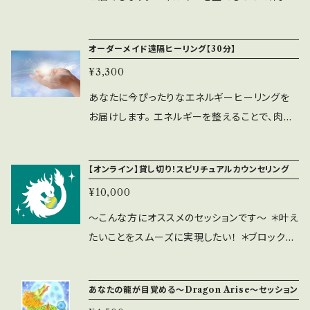
体、感情の癒しとバランスを整えます。 しあわせ
な引き寄せにも繋がります♪ （引き寄せのコツ
オーダーメイド遠隔ヒーリング【30分】
はエネルギー＋もうひとつはココロの使い方）
¥3,300
【ヒーリングメニュー例】 レイキヒーリング、直傳
靈氣、ドラゴン・アライズヒーリング、チャクラバラ
あなたに今ぴったりなエネルギーヒーリングを
ンスヒーリング、ソウルメイトレイキなど 【ヒーリ
お届けします。 エネルギーを整えることで、肉
ングセッションについて】 ・こちらのヒーリングは
体、感情の癒しとバランスを整えます。 しあわせ
遠隔ヒーリングで行います。音声メッセージやオ
な引き寄せにも繋がります♪ （引き寄せのコツ
【オンライン】貸し切り！スピリチュアルカウンセリング
ンラインでの解説等はございません。 ・ヒーリン
はエネルギー＋もうひとつはココロの使い方）
グ時間は30分です。 ・ヒーリングセッション後に
¥10,000
【ヒーリングメニュー例】 レイキヒーリング、直傳
癒しのポストカード1枚を送付いたします。 飾
靈氣、ドラゴン・アライズヒーリング、チャクラバラ
～こんな方にオススメのセッションです～ ＊叶え
ったり、手帳に挟んだりしてお楽しみください
ンスヒーリング、ソウルメイトレイキなど 【ヒーリ
たいことをスムーズに実現したい！ ＊ブロックや
ングセッションについて】 ・こちらのヒーリングは
ネガティブな刷り込みをクリアにしたい ＊インナ
遠隔ヒーリングで行います。音声メッセージやオ
ーチャイルドを癒したい ＊しあわせになりたい！
あなたの龍が目覚める～Dragon Arise～セッション
ンラインでの解説等はございません。 ・ヒーリン
その方法が知りたい また、こんな方にもオスス