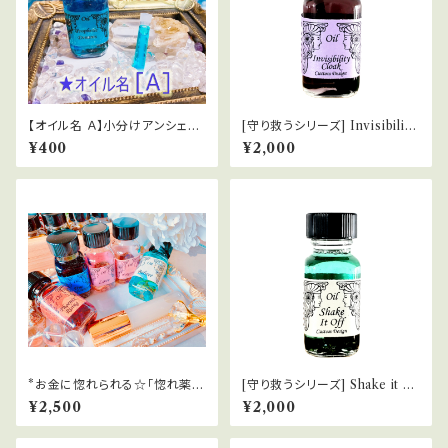
【オイル名 Ａ】小分けアンシェン
[守り救うシリーズ] Invisibility
トメモリーオイルChocotto
Cloak 透明マント
¥400
¥2,000
*お金に惚れられる☆「惚れ薬」
[守り救うシリーズ] Shake it of
恋愛＆金運！超強力スプレー
f 呪縛を解く
¥2,500
¥2,000