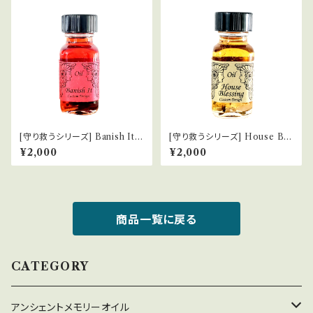
[守り救うシリーズ] Banish It
[守り救うシリーズ] House Ble
悪霊祓い
ssing 家のお清め
¥2,000
¥2,000
商品一覧に戻る
CATEGORY
アンシェントメモリーオイル