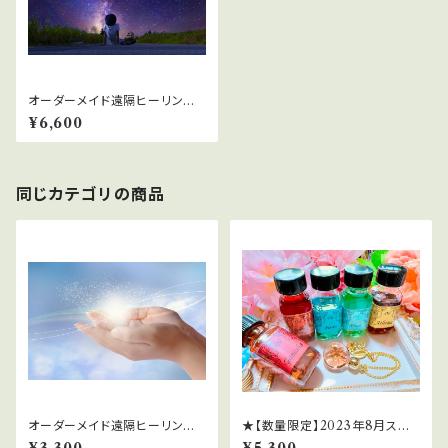
オーダーメイド遠隔ヒーリング
【60分】
¥6,600
同じカテゴリの商品
オーダーメイド遠隔ヒーリング
★【数量限定】2023年8月スー
【30分】
パームーン＆ブルームーンのミ