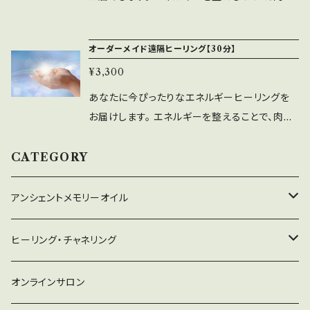
体、感情の癒しとバランスを整えます。 しあわせ
な引き寄せにも繋がります♪ （引き寄せのコツ
オーダーメイド遠隔ヒーリング【30分】
はエネルギー＋もうひとつはココロの使い方）
¥3,300
【ヒーリングメニュー例】 レイキヒーリング、直傳
靈氣、ドラゴン・アライズヒーリング、チャクラバラ
あなたに今ぴったりなエネルギーヒーリングを
ンスヒーリング、ソウルメイトレイキなど 【ヒーリ
お届けします。 エネルギーを整えることで、肉
ングセッションについて】 ・こちらのヒーリングは
体、感情の癒しとバランスを整えます。 しあわせ
遠隔ヒーリングで行います。音声メッセージやオ
な引き寄せにも繋がります♪ （引き寄せのコツ
CATEGORY
ンラインでの解説等はございません。 ・ヒーリン
はエネルギー＋もうひとつはココロの使い方）
グ時間は30分です。 ・ヒーリングセッション後に
【ヒーリングメニュー例】 レイキヒーリング、直傳
アンシェントメモリーオイル
癒しのポストカード1枚を送付いたします。 飾
靈氣、ドラゴン・アライズヒーリング、チャクラバラ
ったり、手帳に挟んだりしてお楽しみください
ンスヒーリング、ソウルメイトレイキなど 【ヒーリ
守り救うシリーズ
ヒーリング・チャネリング
ングセッションについて】 ・こちらのヒーリングは
遠隔ヒーリングで行います。音声メッセージやオ
2022年新作オイル
チャネリング
オンラインサロン
ンラインでの解説等はございません。 ・ヒーリン