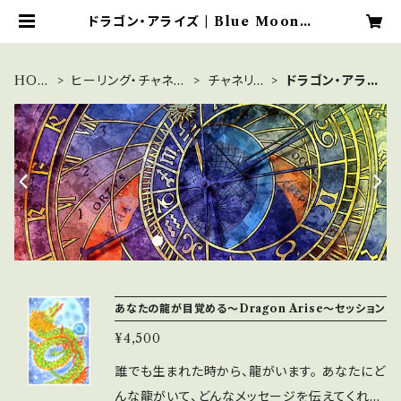
ドラゴン・アライズ | Blue Moonの
アンシェントメモリーオイルショップ
HOM
ヒーリング・チャネリ
チャネリン
ドラゴン・アライ
E
ング
グ
ズ
あなたの龍が目覚める～Dragon Arise～セッション
¥4,500
誰でも生まれた時から、龍がいます。 あなたにど
んな龍がいて、どんなメッセージを伝えてくれる