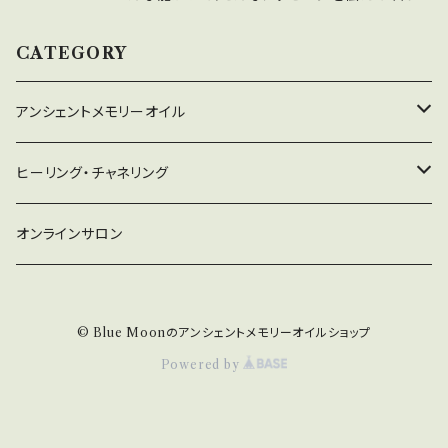
のでしょうか？ また、あなたが知りたいことにヒ
ントを伝えてくれます。 どんな色で、どんな姿の
CATEGORY
龍なのでしょう♪ 龍と繋がることは人生が開花
することです。 出逢うことが楽しみですね。 【セ
アンシェントメモリーオイル
ッションについて】 ・こちらのセッションは無料の
オンラインミーティングアプリ Zoomを使って
守り救うシリーズ
ヒーリング・チャネリング
おこないます。 ・セッション時間は30分です。 ・セ
ッション後にドラゴン・アライズの守護龍シール1
2022年新作オイル
チャネリング
オンラインサロン
枚を送付いたします。 フレームに入れてお部
屋に飾ったり、手帳などに挟んで持ち歩くのがオ
ドラゴン・アライズ
チャクラオイルシリーズ
ヒーリング
ススメです。
© Blue Moonのアンシェントメモリーオイルショップ
金運・仕事運オイル
Powered by
浄化・プロテクションオイル