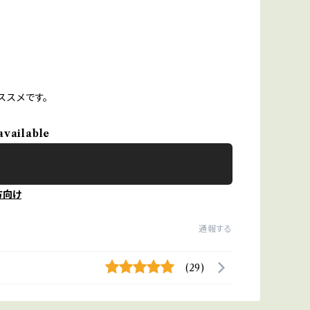
ススメです。
available
方向け
通報する
(29)