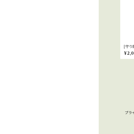
[守り
ノの
¥2,
プラ