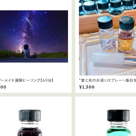
ーメイド遠隔ヒーリング【60分】
*愛と光のお祓いスプレー✨毎日
チューニング
600
¥1,500