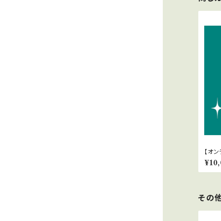
【オン
リン
¥10
その