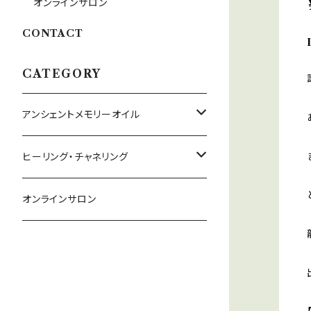
オンラインサロン
CONTACT
CATEGORY
アンシェントメモリーオイル
守り救うシリーズ
ヒーリング・チャネリング
2022年新作オイル
チャネリング
オンラインサロン
ドラゴン・アライズ
チャクラオイルシリーズ
ヒーリング
金運・仕事運オイル