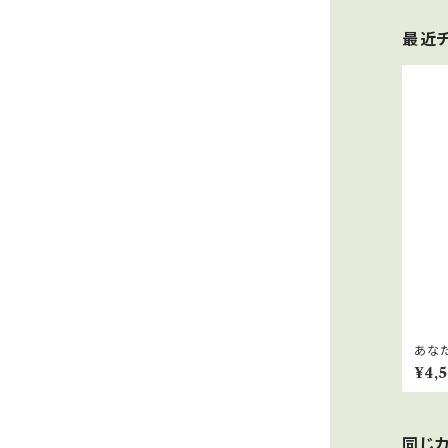
最近
あなた
ッショ
¥4,
同じ