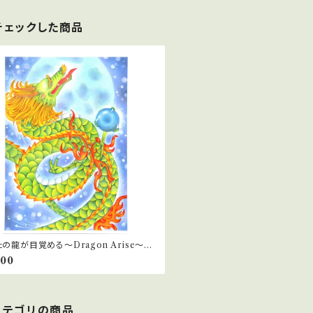
チェックした商品
の龍が目覚める～Dragon Arise～セ
ン
500
カテゴリの商品