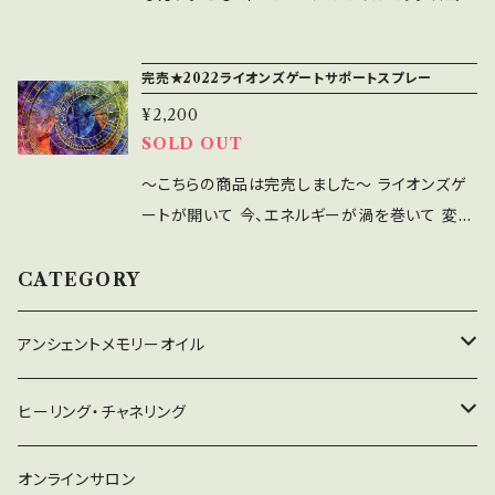
ョップのアンシェントメモリーオイルは、全て出荷
前に浄化と波動アップのヒーリングをしてお届
完売★2022ライオンズゲートサポートスプレー
けしています☆彡 【Psychic Protection ス
¥2,200
ピリチュアル・バリア】 妬み、ネガティブ・エネル
SOLD OUT
ギーをはじき、「邪悪な目」から守る。 ＊オイル：
レッド・クローバー、レモングラス ＊ハーブ：フラ
～こちらの商品は完売しました～ ライオンズゲ
ンキンセンス、ミルラ ＊石：タイガーアイ ★.。.:
ートが開いて 今、エネルギーが渦を巻いて 変わ
*．゜★.。.:*．゜★.。.:*．゜★.。.:*．゜★.。.:*．゜
っていくときです。 まるでスパイラルを描いて 龍
アンシェントメモリーオイルは、あなたの願い事
が昇っていく姿のよう。 美しく均整がとれた 背
CATEGORY
が叶うようにサポートしてくれるオイルです。 あ
中を眺めていると 自分の腹が見えてきます。 欲
なたの霊的・感情的・肉体的な部分に、優しく深
しい、手に入れたい という時こそ まず、手放そ
アンシェントメモリーオイル
いエネルギーを注いでサポートし、 豊かなインス
う。 今回、すごく【手放し】が 必要だなとメッセー
ピレーションを与え、あなたの願いが叶うように
ジを 感じています。 ライオンズゲートは8月8日
守り救うシリーズ
ヒーリング・チャネリング
導いてくれると言われています。カラー効果とア
にピークをむかえ 8月12日に閉じていきます。
ロマ効果も兼ね備えている香りを楽しめるオイ
「持ち続けてしまったもの」 例えばプライドとか、
2022年新作オイル
チャネリング
オンラインサロン
ルです。 ― 使い方 ― ＊お守りとして身に着ける
こうあるべきとか その状態じゃないときの心配