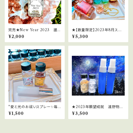
完売★New Year 2023 謹賀
★【数量限定】2023年8月スー
新年2023（2023年新春限定オ
パームーン＆ブルームーンのミ
¥2,000
¥5,300
イル）
ラクル引き寄せセット
*愛と光のお祓いスプレー✨毎
★2023年願望成就 遠野物語
日を光の波動にチューニング
＆愛子物語エネルギースプレー
¥1,500
¥3,500
[30ml]