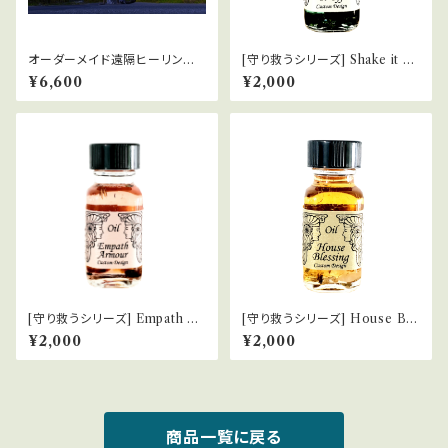
オーダーメイド遠隔ヒーリング
[守り救うシリーズ] Shake it of
【60分】
f 呪縛を解く
¥6,600
¥2,000
[守り救うシリーズ] Empath Ar
[守り救うシリーズ] House Ble
mour エンパスの防御服
ssing 家のお清め
¥2,000
¥2,000
商品一覧に戻る