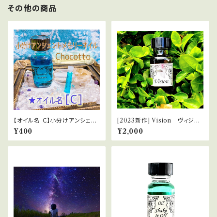
その他の商品
【オイル名 Ｃ】小分けアンシェン
[2023新作] Vision ヴィジョ
トメモリーオイルChocotto
ン
¥400
¥2,000