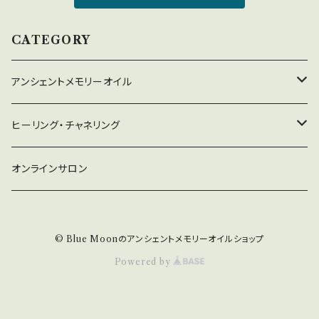
CATEGORY
アンシェントメモリーオイル
守り救うシリーズ
ヒーリング・チャネリング
2022年新作オイル
チャネリング
オンラインサロン
ドラゴン・アライズ
チャクラオイルシリーズ
ヒーリング
© Blue Moonのアンシェントメモリーオイルショップ
金運・仕事運オイル
Powered by
浄化・プロテクションオイル