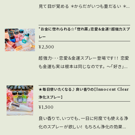
見て目が覚める ＊からだがいつも重だるい ＊
波動が落ちている感じがする ＊パワーアップし
たいのに抜け出せない などなど、エネルギーの
*お金に惚れられる☆「惚れ薬」恋愛＆金運！超強力スプ
コンディション不調を感じている皆様へ！ 愛と光
レー
のお祓いスプレーをお届けいたします あなたの
¥2,500
ハートから光を増して エネルギーを高めていく
お祓いスプレーです どんな闇のエネルギーでも
超強力･･･恋愛＆金運スプレー登場です！！ 恋愛
愛に勝つことはできません 愛と光のエネルギー
も金運も実は根本は同じなのです。 ～「好き」を
で あなたを最善のコンディションに 調えてまい
感じるものや人を引き寄せる～ 対象が違うだけ
りましょう♪ [ブレンドしているメモリーオイル]
で、↑この部分は一緒。 ※実体験で引き寄せた
★毎日使いたくなる♪良い香りの【Innocent Clear
【Love and Light 愛と光】 あなたの内面の
ものからのお話です。 超強力な恋愛スプレー、超
浄化スプレー】
愛のエナジーで世の中を光らせ、あなたが導き
強力な金運アップスプレーです。 あなたの強く
¥1,500
の光となれるようにするものです。 ヒーラーや人
引き寄せたい対象を思い浮かべながら スプレー
を助ける仕事をする方々をパワーアップさせ、愛
をして香りをまとってくださいね。 [ブレンド内
良い香りで、いつでも、一日に何度でも使える浄
をもって人を助けさせてくれます。 【干支 Drago
容] ・Love【愛】新しい愛、友情をひきつける。既
化のスプレーが欲しい！ もちろん浄化の効果も
n ドラゴン、辰、龍、竜 ～干支シリーズ～】 ＊向
存の関係に愛のエネルギーを増加させる。 ・Bel