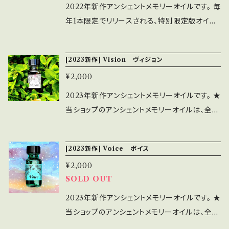
ロマディフューザーや、ハンカチ、ティッシュなど
導いてくれると言われています。カラー効果とア
石砂 ★.。.:*．゜★.。.:*．゜★.。.:*．゜★.。.:*．゜
2022年新作アンシェントメモリーオイルです。 毎
sing＜不死鳥復活＞ 困難を乗り越えて新しい
に垂らして香りを楽しむ ＊夜寝るときに枕元で
ロマ効果も兼ね備えている香りを楽しめるオイ
★.。.:*．゜ アンシェントメモリーオイルは、あな
年1本限定でリリースされる、特別限定版オイル
豊かさ、富、健康、長寿を手にする 原料のオイル
香らせながら眠る ＊オーラや水晶に塗りつける
ルです。 ― 使い方 ― ＊お守りとして身に着ける
たの願い事が叶うようにサポートしてくれるオイ
です。 ★当ショップのアンシェントメモリーオイル
とハーブはよい人生をつくるための前進する力
＊精製水で薄めてコロンやスプレーとして使用
＊出かける前や寝る前に香りを嗅ぐ ＊アロマデ
ルです。 あなたの霊的・感情的・肉体的な部分
は、全て出荷前に浄化と波動アップのヒーリング
となり、喪失感を癒す。 ◆Goddess Oil 2021
する ◎日常生活の中で、なるべく香りを楽しむ
[2023新作] Vision ヴィジョン
ィフューザーや、ハンカチ、ティッシュなどに垂ら
に、優しく深いエネルギーを注いでサポートし、
をしてお届けしています☆彡 【Heart 2 Heart
年女神オイル Athena＜アテナ＞ アテナは、
ようにすると変化が起こりやすい！とお客様から
して香りを楽しむ ＊夜寝るときに枕元で香らせ
¥2,000
豊かなインスピレーションを与え、あなたの願い
心から心へ （2022年特別限定版オイル）】 私
知恵を司るギリシャの女神です。 このオイルはビ
もご感想をいただいおります。 ぜひライフスタイ
ながら眠る ＊オーラや水晶に塗りつける ＊精製
が叶うように導いてくれると言われています。カ
たちみんなに心と心をつなぐコミュニケーション
2023年新作アンシェントメモリーオイルです。 ★
ジネスの目標を達成したい女性にお使いいただ
ルに合わせた形でアンシェントメモリーオイルの
水で薄めてコロンやスプレーとして使用する ◎
ラー効果とアロマ効果も兼ね備えている香りを
ができるように助けてくれます。 私たちは皆、人
当ショップのアンシェントメモリーオイルは、全て
くよう作りました。 ギリシャの知恵を司る女神ア
香りを楽しんでみてくださいね。 ◎お肌には直
日常生活の中で、なるべく香りを楽しむようにす
楽しめるオイルです。 ― 使い方 ― ＊お守りとし
生に一、二度は、自分の心と愛の関係を癒す必
出荷前に浄化と波動アップのヒーリングをして
テナは、「男性社会」で活躍したい女性を守り、助
接触れないようお気を付けください。
ると変化が起こりやすい！とお客様からもご感想
て身に着ける ＊出かける前や寝る前に香りを嗅
要のある時があるものです。 思いやり、愛、友情、
お届けしています☆彡 【Vision ヴィジョン】
けます。 ◆Goddess Oil 2022年女神オイ
をいただいおります。 ぜひライフスタイルに合わ
ぐ ＊アロマディフューザーや、ハンカチ、ティッシ
[2023新作] Voice ボイス
理解を持って自分の人生を前に進めていかない
私たちが自分自身のもつ「真実」を知ることは簡
ル Ganesha＜ガネーシャ＞ 男性性エネルギ
せた形でアンシェントメモリーオイルの香りを楽
ュなどに垂らして香りを楽しむ ＊夜寝るときに
といけません。 このオイルは心を静め、癒し、愛
¥2,000
単ではありません。 そのためしばしば、人から何
ーです。男神ガネーシャです。 私たちはみんな、
しんでみてくださいね。 ◎お肌には直接触れな
枕元で香らせながら眠る ＊オーラや水晶に塗り
に満ちるためのものです。 ハート・チャクラのエ
SOLD OUT
が正しいのか、何をしたらいいのか 言ってもらう
今、彼のエネルギーが必要です。 ガネーシャは障
いようお気を付けください。
つける ＊精製水で薄めてコロンやスプレーとし
ネルギーを感じさせ、愛と癒しの波動をあなたの
ことになり、自分の人生をコントロールする方法
害物を取り除いてくれます。家とビジネスに喜び
2023年新作アンシェントメモリーオイルです。 ★
て使用する ◎日常生活の中で、なるべく香りを
人生にもたらします。 ＊オイル：ピンク・グレープ
が 分からなくなってきています。 【ヴィジョン】オ
と豊かさを運んできてくれます。そして、ある伝統
当ショップのアンシェントメモリーオイルは、全て
楽しむようにすると変化が起こりやすい！とお客
フルーツ、他柑橘系（シトラス）/愛一杯の真新し
イルは、スピリチュアルな直観力を高め、自分が
によれば、女性は火曜日に断食して、パーフェク
出荷前に浄化と波動アップのヒーリングをして