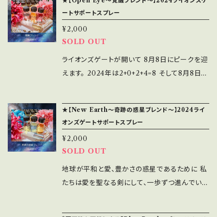
の時間に。 そして愛も幸せも豊かさも引き寄せ
★【Open Eye～覚醒ブレンド～】2024ライオンズゲ
ネルギーを追い払うオイル。 100年以上経つこ
ください♡ ■Open Eye～覚醒ブレンド～ htt
一部入る場合があります。 ↑茶柱的に縁起が良
切ってください。 ＊アンシェントメモリーオイルに
ートサポートスプレー
ましょう！ 10mlスプレー/シルバーキャップ ＊絶
のレシピに、私たちの現状を考慮し いくつかの原
ps://bluemoon11.official.ec/items/892696
いからラッキーです。
漬け込まれているハーブなどが一部入る場合が
対の効果を保証するものではありません。 香
¥2,000
材料を加え現代社会に適合するパワフルなオイ
74 ■New Earth～奇跡の惑星ブレンド～ htt
あります。 ↑茶柱的に縁起が良いからラッキー
りを楽しみながら願いを叶えていくアイテムで
SOLD OUT
ルにしました。 【Banish It 悪霊祓い】 このレ
ps://bluemoon11.official.ec/items/892699
です。
す。 ＊なるべく冷暗所に保存し、早めに使い切っ
シピは昔、ミスドナが受け継いだ大変古いレシピ
45 １）Open Eye～覚醒ブレンド～ 目を開けれ
ライオンズゲートが開いて 8月8日にピークを迎
てください。 ＊アンシェントメモリーオイルに漬
で 邪悪なエネルギーや悪霊を追い祓うために作
ば、天に星、地に花。 宇宙とつながる私たち。 セ
えます。 2024年は2+0+2+4=8 そして8月8日
け込まれているハーブなどが一部入る場合があ
られたもの。 みなさまのお家やあなたの周りに
ンタリングとグランディングを強くしてくれるブレ
末広がりの縁起が良い数字 そしてめぐり続ける
ります。 ↑茶柱的に縁起が良いからラッキー
マイナスなエネルギー体を感じたらぜひお使いく
ンドです。 [ブレンドしたメモリーオイル] ●Drag
無限大∞のエネルギー トリプル「8」の2024年は
です。
★【New Earth～奇跡の惑星ブレンド～】2024ライ
ださい。 その霊を取り除き、あなたと家族を守り
on【パワー】 あらゆる目的の達成を強力にサポ
エネルギーが大きく動いているのを感じます。 そ
オンズゲートサポートスプレー
ます。 【Shake it off 呪縛を解く】 誰かがあな
ートする。大きな目標に向かうときに。他のオイ
れが揺らぎだったとしても 私たちはひとりじゃ
¥2,000
たに故意的に悪意を持って マイナスな思いを送
ルのパワーを引き出す。 ●Sun【太陽・サン】 自
ない。 しっかり地に足をつけて 天を見上げよう。
SOLD OUT
ってきている あなたのゴールを邪魔するエネル
制心、自信、リーダーシップ、友情、生命の源、エ
大地のエネルギー「龍」 天のエネルギー「鳳凰」
ギーを出している と感じた時にこちらをお使い
ネルギー、成功、バイタリティー、スタミナ ●Pho
そして宇宙とつながっている私たち。 ライオンズ
地球が平和と愛、豊かさの惑星であるために 私
ください。 悪意あるエネルギーを送ってきた人に
enix Rising【不死鳥復活】 困難を乗り越えて新
ゲートは8月8日にピークをむかえ 8月12日に閉
たちは愛を聖なる剣にして、一歩ずつ進んでい
悪いカルマ(因果応報)の影響を与えることなく
しい豊かさ、富、健康、長寿を手にする。良い人生
じていきます。 ポジティブなエネルギーが降り注
く。 「今」に意識を向け、意識の現実化をサポート
そのマイナスなエネルギーを取り除き 大地に返
をつくるために前進する力となり、喪失感を癒
ぐこの期間 【しあわせな結末】を思いきり描いて
するブレンドです。 ライオンズゲートが開いて 8