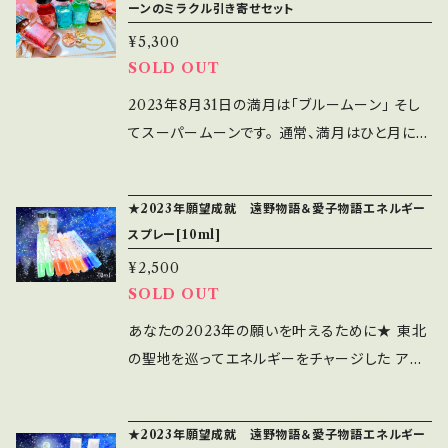
切、献身的、情熱家、強い守りの姿勢（人にも自
ーンのミラクル引き寄せセット
え 8月12日に閉じていきます。 ポジティブなエネ
するんです。 身体があっつくなるくらい。 だから、
するために作りました。みなさまが思うより、軽く
分にも）、自己表現、温かい心
ルギーが降り注ぐこの期間 【あなたの幸せ】を思
¥5,300
お手元に届いたブレンドメモリーオイルが一体ど
明るい香りとなりゼラニウムが入っています。エ
SOLD OUT
いきり描いていこう！ ■New Earth～奇跡の惑
んな波動を出していくのか？ それがすごく楽し
ネルギーとして第三の目に焦点が当てられ、首
星ブレンド～ 地球が平和と愛、豊かさの惑星で
みです。 ・1CCハート型ガラスボトル(ブルー)・ゴ
の後ろのエネルギー・センターを守ります。石は
2023年8月31日の満月は「ブルームーン」 そし
あるために 私たちは愛を聖なる剣にして、一歩
ールドキャップ、バタフライのチャーム付き ・ブレ
古代の守りの石、キリガイダマシ・メノウが使用
てスーパームーンです。 通常、満月はひと月に1
ずつ進んでいく。 「今」に意識を向け、意識の現
ンドされたオイルのリーディングメッセージ付き
される予定です。 ＊オイル：ゼラニウム、ベルガモ
度です。 でも、ごくまれに「ひと月に2回」満月を
実化をサポートするブレンドです。 [ブレンドした
●おひとつずつ、オーダーをいただいてからダウ
ット ＊ハーブ：よもぎ ＊石：ツリテラ・メノウ
迎える月があります。 その希少な2回目の満月
メモリーオイル] ●Earth Planetary【惑星地
★2023年願望成就 遠野物語＆愛子物語エネルギー
ジングをして製作しています。 約1週間ほどお時
★.。.:*．゜★.。.:*．゜★.。.:*．゜★.。.:*．゜★.。.:
をブルームーンと言って 見た人はしあわせにな
スプレー[10ml]
球・プラネットアース】 強さ、自立、物理的利益/
間をいただきますがココロを込めておつくりしま
*．゜ アンシェントメモリーオイルは、あなたの願
るという言い伝えがあります。 魚座でブルーム
実利、子宝/豊かさ、グラウンディング/地に足を
すのでどうぞご了承くださいませ。
¥2,500
い事が叶うようにサポートしてくれるオイルで
ーンの満月を迎える、2023年8月31日。 特別な
つける、安定 ●Mother Mary【聖母マリア】 マ
SOLD OUT
す。 あなたの霊的・感情的・肉体的な部分に、優
ブレンドメモリーオイルと このセットをお申込み
リアはご存知の通りイエス・キリストの母ですが、
しく深いエネルギーを注いでサポートし、 豊かな
された方だけの 遠隔ヒーリングをセットにして
あなたの2023年の願いを叶えるために★ 東北
たくさんの人から女神と慕われてきました。マリ
インスピレーションを与え、あなたの願いが叶う
お届けします。 【特製ブレンドメモリーオイル＋
の聖地を巡ってエネルギーをチャージした アン
アの愛に満ちたヒーリング・エネルギーはこの世
ように導いてくれると言われています。カラー効
遠隔ヒーリング】 数量限定です！ 特別な満月の
シェントメモリーオイルスプレーです。 私も大き
に光をもたらし、私たちが困難な時に守り、安心
果とアロマ効果も兼ね備えている香りを楽しめ
エネルギーにのせて あなたのココロからの願い
な願いが2つ叶いました。 (個人的な願いとお仕
させてくれます。 彼女はすべての子供の母とも
★2023年願望成就 遠野物語＆愛子物語エネルギー
るオイルです。 ― 使い方 ― ＊お守りとして身に
が叶うように☆ ブレンドメモリーオイルを調合し
事の願い) あなたも良い香りをまとって、願いを