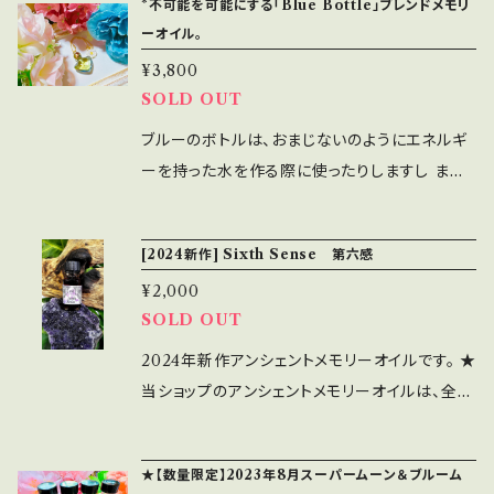
*不可能を可能にする「Blue Bottle」ブレンドメモリ
すように作られました。 実際に使っていただくと
す。 ２）■New Earth～奇跡の惑星ブレンド～
いこう！ 願いが叶うのが当たり前のあなたにな
月8日にピークを迎えます。 2024年は2+0+2+4
ーオイル。
その場所のエネルギーが変わるのが 体感として
地球が平和と愛、豊かさの惑星であるために 私
っていきますよ。 ■Open Eye～覚醒ブレンド～
=8 そして8月8日 末広がりの縁起が良い数字
分かりました。 (気温・室温だけじゃない あたた
¥3,800
たちは愛を聖なる剣にして、一歩ずつ進んでい
目を開ければ、天に星、地に花。 宇宙とつながる
そしてめぐり続ける無限大∞のエネルギー トリ
SOLD OUT
かさ、寒さがあるんです。 陽と陰のスイッチが変
く。 「今」に意識を向け、意識の現実化をサポート
私たち。 センタリングとグランディングを強くして
プル「8」の2024年のライオンズゲートは 特別な
わる) お使いになったお客様からも ・ラップ音が
するブレンドです。 [ブレンドしたメモリーオイル]
くれるブレンドです。 [ブレンドしたメモリーオイ
エネルギーを感じます。 大事な一年だとも。 そ
ブルーのボトルは、おまじないのようにエネルギ
しなくなった ・気配がしなくなった ・交通事故で
●Earth Planetary【惑星地球・プラネットアー
ル] ●Dragon【パワー】 あらゆる目的の達成を
の大事な一年の 特別な扉が開くとき。 獅子のよ
ーを持った水を作る際に使ったりしますし また、
命を守ってもらった などご感想をいただいてい
ス】 強さ、自立、物理的利益/実利、子宝/豊かさ、
強力にサポートする。大きな目標に向かうとき
うに金のたてがみをなびかせて 愛を聖なる剣に
ブルーには不可能を可能にする（夢叶う）という
ます。 自分にもこのスプレーがあったほうが良い
グラウンディング/地に足をつける、安定 ●Mot
に。他のオイルのパワーを引き出す。 ●Sun【太
して、一歩ずつ進んでいく。 この愛としあわせは
意味の「Blue Rose」という言葉もあります。 ブ
と感じたときが必要な時です。 10mlスプレー/キ
[2024新作] Sixth Sense 第六感
her Mary【聖母マリア】 マリアはご存知の通り
陽・サン】 自制心、自信、リーダーシップ、友情、
小さなひとりだけのものじゃない。 あなたが平
ルーは精神世界への入り口で、過去・現在・未来
ャップカラーはおまかせになります。 ＊絶対の効
イエス・キリストの母ですが、たくさんの人から女
生命の源、エネルギー、成功、バイタリティー、ス
¥2,000
和でしあわせであることは 地球の波動をあげる
を超えた時空へと私たちを誘います。 このBlue
果を保証するものではありません。 香りを楽
神と慕われてきました。マリアの愛に満ちたヒー
SOLD OUT
タミナ ●Phoenix Rising【不死鳥復活】 困難
ことでもあるのです。 愛の波動を響かせていこ
Bottleにアンシェントメモリーオイルをブレンド
しみながら願いを叶えていくアイテムです。 ＊な
リング・エネルギーはこの世に光をもたらし、私
を乗り越えて新しい豊かさ、富、健康、長寿を手
う。 ひとりひとりが豊かでしあわせで そして愛
することで お客様の願いがよりスピーディーに
2024年新作アンシェントメモリーオイルです。 ★
るべく冷暗所に保存し、早めに使い切ってくださ
たちが困難な時に守り、安心させてくれます。 彼
にする。良い人生をつくるために前進する力とな
の人であることは あなたの周りをしあわせにす
実現するように 祈りを込めて作成させていただ
当ショップのアンシェントメモリーオイルは、全て
い。 ＊アンシェントメモリーオイルに漬け込まれ
女はすべての子供の母とも言われています。 ●
り、喪失感を癒す。
るアクション。 しあわせになることは 地球を救
きます。 ダウジングをしてブレンドメモリーオイ
出荷前に浄化と波動アップのヒーリングをして
ているハーブなどが一部入る場合があります。
Leo【獅子座】 最高の特性：魅力的、野心家、創
うアクションです♪ さぁ、何を思い描きましょう
ルを作成していると アンシェントメモリーオイル
お届けしています☆彡 【Sixth Sense 第六
↑茶柱的に縁起が良いからラッキーです。
作能力、自信、勇気、恐れない、寛大、正直、親
★【数量限定】2023年8月スーパームーン＆ブルーム
か。 ライオンズゲートは8月8日にピークをむか
が持つエネルギーと私がメチャメチャ共振共鳴
感】 このオイルは直観力とサイキック力を開発