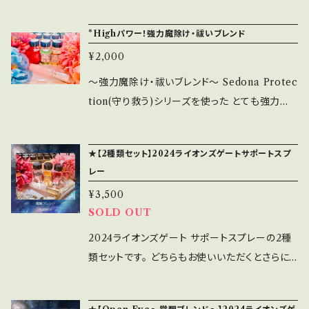
バッチリでお願いします！！ そんな声におこたえ
上エネルギー：自信、知性、熱心 ＊解消エネル
ieve 【信じる】 自分を信じ、あなたの人生の目
して作成した【Innocent Clear 浄化スプレー】
ギー：支配的、自分本位 プラスして、スピリチュ
*Highパワー！強力魔除け・祓いブレンド
的と理想、内面の力を信じる。 ・True Confide
です。 毎日、何度も使いたくなる香り♡です。 [ブ
アルカウンセラー、 ヒーラーのBlue Moonが
nce【真の自信】深い自信を湧きあがらせ、自分
¥2,000
レンドしているメモリーオイル] ●Releasing
エネルギー・チューニングをしてお届けします。
の力を内から呼び起こす。 ・Forgiving【許し】
【手放し】 もう必要ない全てを手放すことで過去
～強力魔除け・祓いブレンド～ Sedona Protec
Blue Moonと龍はとっても仲良し！ 龍は無限
怒りと憤りを自分の中からできるだけなくし、よ
のマイナスエネルギーから解放される。自分と人
tion(守り救う)シリーズを使った とても強力な
大のパワーで私たちと光のエネルギーとを繋い
り愛と思いやりを持つために、頭も気持ちも自分
を赦し、過去のトラウマ等を癒す。 ●Psychic P
魔除け・祓いのブレンドスプレーです。 ＊Sedona
でくれます 龍とともにエネルギーをチューニン
のことと他人のことを許せるように促す。 ・Phoe
rotection【スピリチュアル・バリア】妬み、ネガ
Protectionシリーズはカスタムオイルです。 色
グしてお届けしますね さわやかな香りでシュッ
nix Rising【不死鳥復活】困難を乗り越えて新し
★【2種類セット】2024ライオンズゲートサポートスプ
ティブ・エネルギーをはじき、「邪悪な目」から守
はピンク色でかわいく見えますが とてもパワフ
とするだけで 氣持ちがぱっと明るくなります エ
い豊かさ、富、健康、長寿を手にする。 「好き」を
レー
る サイキックアタックからあなたを守る。 ●Res
ルなブレンドメモリーオイルスプレー になってい
ネルギーをクリアにして愛も幸せも豊かさも引
あなたが存分に受け取れるように どんどん許し
et【リセット】 ネガティブで害ある過去のエネル
¥3,500
ます。 ピンクは赤と白のMIXですから 本来強い
き寄せましょう！ 10mlスプレー/キャップ色はお
て、受け取り許可を出してまいりましょう♪ 「流
SOLD OUT
ギーとカルマ（過去世の課題）を解消するため
エネルギーなのです。 ～ブレンドしているオイル
まかせになります ＊絶対の効果を保証するもの
れが変わった」 その感覚をきっとあなたも感じ
に。 プラスして、ヒーラーBlue Moonがエネル
～ こちらの3本＋エネルギーチューニングをして
2024ライオンズゲート サポートスプレーの2種
ではありません。香りを楽しみながら願いを叶え
ることでしょう♡ 10mlスプレー/ゴールドキャッ
ギー・ヒーリングをしてお届けします。 さわやか
魔除けパワーを高めてお届けしています。 【Ho
類セットです。 どちらもお使いいただくとさらに
ていくアイテムです。 ＊なるべく冷暗所に保存
プ ＊絶対の効果を保証するものではありませ
で何度も使いたくなるクリアリングミストの香り
use Blessing 家のお清め】 お家や自分の環
効果的なので オトクなセット割引のおまけ付き
し、早めに使い切ってください。 ＊アンシェントメ
ん。香りを楽しみながら願いを叶えていくアイテ
をまとい エネルギーをピュアにして、毎日を安心
境のエネルギー・バランスをとらせ マイナスなエ
です。 各ブレンドのストーリーは こちらからご覧
モリーオイルに漬け込まれているハーブなどが
ムです。 ＊なるべく冷暗所に保存し、早めに使い