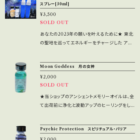
言われています。 ●Leo【獅子座】 最高の特性：
スプレー[30ml]
着ける ＊出かける前や寝る前に香りを嗅ぐ ＊ア
て 遠隔ヒーリングをお送りします。 ★1)遠隔ヒ
叶えませんか♪ [聖地] 早池峰神社(岩手県遠野
魅力的、野心家、創作能力、自信、勇気、恐れな
¥3,500
ロマディフューザーや、ハンカチ、ティッシュなど
ーリング 20分 「宇宙とつながる天河ヒーリン
市) 瀬織津姫をまつる古い神社。ざしきわらし
い、寛大、正直、親切、献身的、情熱家、強い守り
SOLD OUT
に垂らして香りを楽しむ ＊夜寝るときに枕元で
グ」 このエネルギーは万能のエネルギーの源で
がいて、ついていった家では大繁栄して御礼参り
の姿勢（人にも自分にも）、自己表現、温かい心
香らせながら眠る ＊オーラや水晶に塗りつける
ある宇宙とつながり、また自分自身の中心にあ
をされたという逸話もある場所です。 諏訪神社
あなたの2023年の願いを叶えるために★ 東北
＊精製水で薄めてコロンやスプレーとして使用
る扉を開いていきます。 夜空の中でたくさんの光
(宮城県仙台市愛子) 願いを叶えてくれる神様
の聖地を巡ってエネルギーをチャージした アン
する ◎日常生活の中で、なるべく香りを楽しむ
に抱きしめられているような優しいエネルギーで
がいらっしゃる神社として有名。 願いが叶ったと
シェントメモリーオイルスプレーです。 私も大き
ようにすると変化が起こりやすい！とお客様から
す。 そして浄化をスムーズに進める作用もあり
いう口コミも多数あります。 [ブレンドしたメモリ
な願いが2つ叶いました。 (個人的な願いとお仕
Moon Goddess 月の女神
もご感想をいただいおります。 ぜひライフスタイ
ます。 ＜期待される効果＞ ・浄化作用～不要な
ーオイル] ●New Year 2023【謹賀新年202
事の願い) あなたも良い香りをまとって、願いを
ルに合わせた形でアンシェントメモリーオイルの
ものを洗い流す、手放し ・覚醒作用～本来の自
¥2,000
3】 桃の香りがふんわり心地良いオイルです。 桃
叶えませんか♪ [聖地] 早池峰神社(岩手県遠野
香りを楽しんでみてくださいね。 ◎お肌には直
SOLD OUT
分らしさに目覚める ・直観力アップ～サードアイ
は龍が大好きなくだもの。龍神パワーをいただい
市) 瀬織津姫をまつる古い神社。ざしきわらし
接触れないようお気を付けください。
の覚醒、インスピレーションやアイディアが湧く ・
て 願いを叶えるサポートをしていただきましょ
がいて、ついていった家では大繁栄して御礼参り
★当ショップのアンシェントメモリーオイルは、全
願望実現のスピードアップ～人生の流れを整え
う。 2023年にみなさまが「輝くスター」になるた
をされたという逸話もある場所です。 諏訪神社
て出荷前に浄化と波動アップのヒーリングをし
ていく など 遠隔ヒーリングでも、パワフル！サ
めに。 この世界に私たちが出ていき、私たちの自
(宮城県仙台市愛子) 願いを叶えてくれる神様
てお届けしています☆彡 【Moon Goddess
ードアイが反応した！とご感想をいただいている
信と成功を見せるサポートをする。 ●Big Luck
がいらっしゃる神社として有名。 願いが叶ったと
月の女神】 月の女神のパワーである、女性的な
エネルギーワークです。 ＊当日の22時～約20分
Psychic Protection スピリチュアル・バリア
2023【特大の幸運2023】 「2023年に」願いを叶
いう口コミも多数あります。 [ブレンドしたメモリ
エネルギーで愛と幸せを得る。 女性として生き
間の遠隔ヒーリングです。 ＊当日、ご都合が合わ
えるエネルギーにフォーカスして。 新しい一歩を
ーオイル] ●New Year 2023【謹賀新年202
¥2,000