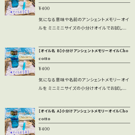
ra(ムーラダーラ)】 バイタリティや情熱、パーソ
を活性化し、お手伝いをしてくれます。 ★当ショ
枕元で香らせながら眠る ＊オーラや水晶に塗り
にサポートしてくれるオイルです。 あなたの霊
ル：フリージア ＊ハーブ：ラベンダー ＊石：
¥400
ナルパワーの為のチャクラ・エネルギーを活性化
ップのアンシェントメモリーオイルは、全て出荷
つける ＊精製水で薄めてコロンやスプレーとし
的・感情的・肉体的な部分に、優しく深いエネル
アマゾナイト ★.。.:*．゜★.。.:*．゜★.。.:*．゜
させる ＊オイル：ムスクとジンジャー ＊ハーブ：
前に浄化と波動アップのヒーリングをしてお届
気になる意味や名前のアンシェントメモリーオイ
て使用する ◎日常生活の中で、なるべく香りを
ギーを注いでサポートし、 豊かなインスピレーシ
★.。.:*．゜★.。.:*．゜ アンシェントメモリーオイル
ハイビスカス ＊石：ガーネット 【第2チャクラ：SA
けしています☆彡 【CHAKRA BALANCE (チ
ルを ミニミニサイズの小分けオイルでお試しし
楽しむようにすると変化が起こりやすい！とお客
ョンを与え、あなたの願いが叶うように導いてく
は、あなたの願い事が叶うようにサポートしてく
CRAL CHAKRA (セイクラル)、Svadhisthan
ャクラ・バランス)】 全てのチャクラのエネルギー
てみませんか？ 0.5CCのセントチューブ管入り
様からもご感想をいただいおります。 ぜひライフ
れると言われています。カラー効果とアロマ効果
れるオイルです。 あなたの霊的・感情的・肉体的
a(スヴァディスターナ)】 喜びやモチベーション、
のバランスを整え、揃えてくれる。7つのチャクラ
＆お手頃価格です。 ～オイルの名前と意味のミ
スタイルに合わせた形でアンシェントメモリーオ
も兼ね備えている香りを楽しめるオイルです。
な部分に、優しく深いエネルギーを注いでサポー
想像力、精力の為のチャクラ・エネルギーを活性
【オイル名 Ｂ】小分けアンシェントメモリーオイルCho
オイルにさらにエネルギーを増幅させる事が出
ニカード付き～ おひとつからお求めいただけま
イルの香りを楽しんでみてくださいね。 ◎お肌に
― 使い方 ― ＊お守りとして身に着ける ＊出か
トし、 豊かなインスピレーションを与え、あなた
cotto
化させる ＊オイル：タンジェリンとムスク ＊ハー
来る ＊オイル：サンダルウッドベース、チャクラバ
す。 ＊香りのおためし ＊ブレンドオイルをつくる
は直接触れないようお気を付けください。
ける前や寝る前に香りを嗅ぐ ＊アロマディフュ
の願いが叶うように導いてくれると言われてい
ブ：レッド・サンダルウッド/コウキ ＊石：カーネリ
¥400
ランス・オイルブレンド ＊ハーブ：無し ＊石：各チ
ための材料として ＊アロマクラフトやスプレー
ーザーや、ハンカチ、ティッシュなどに垂らして香
ます。カラー効果とアロマ効果も兼ね備えている
アン 【第3チャクラ：SOLAR PLEXUS CHAK
ャクラを代表する七つの石（水晶、アメジスト、ソ
の材料に などなどぜひお楽しみください。 こち
気になる意味や名前のアンシェントメモリーオイ
りを楽しむ ＊夜寝るときに枕元で香らせながら
香りを楽しめるオイルです。 ― 使い方 ― ＊お守
RA (ソーラープレクサス)、Manipura(マニプー
ーダライト、アヴェンチュリン、シトリン、カーネリ
らではオイルの名前が【Ｃ】のオイルを ご案内し
ルを ミニミニサイズの小分けオイルでお試しし
眠る ＊オーラや水晶に塗りつける ＊精製水で薄
りとして身に着ける ＊出かける前や寝る前に香
ラ)】 成功や自信、決断力、快活さの為のチャク
アン、ガーネット）、七色に光る金属微片 ★.。.:
ています。 ★当ショップのアンシェントメモリーオ
てみませんか？ 0.5CCのセントチューブ管入り
めてコロンやスプレーとして使用する ◎日常生
りを嗅ぐ ＊アロマディフューザーや、ハンカチ、テ
ラ・エネルギーを活性化させる ＊オイル：レモン
*．゜★.。.:*．゜★.。.:*．゜★.。.:*．゜★.。.:*．゜
イルは、全て出荷前に浄化と波動アップのヒーリ
＆お手頃価格です。 ～オイルの名前と意味のミ
活の中で、なるべく香りを楽しむようにすると変
ィッシュなどに垂らして香りを楽しむ ＊夜寝ると
とバニラ ＊ハーブ：ライフ・エバーラスティング
アンシェントメモリーオイルは、あなたの願い事
【オイル名 Ａ】小分けアンシェントメモリーオイルCho
ングをしてお届けしています☆彡 [ Ｃ ] ・Clear
ニカード付き～ おひとつからお求めいただけま
化が起こりやすい！とお客様からもご感想をいた
きに枕元で香らせながら眠る ＊オーラや水晶に
（ヘリクリサムの一種） ＊石：シトリン 【第4チャク
cotto
が叶うようにサポートしてくれるオイルです。 あ
ing (クリアー) ネガティブなものをなくし、停滞
す。 ＊香りのおためし ＊ブレンドオイルをつくる
だいおります。 ぜひライフスタイルに合わせた形
塗りつける ＊精製水で薄めてコロンやスプレー
ラ：HEART CHAKRA (ハート)、Anahata(ア
なたの霊的・感情的・肉体的な部分に、優しく深
¥400
し不健康なエネルギー、汚染物質、電磁場を浄
ための材料として ＊アロマクラフトやスプレー
でアンシェントメモリーオイルの香りを楽しんで
として使用する ◎日常生活の中で、なるべく香