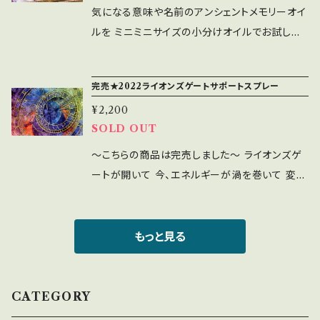
ナハータ)】 愛や思いやり、やさしさの為のチャク
いエネルギーを注いでサポートし、 豊かなインス
化する。 ・Clear Mind(頭脳明晰)頭脳明晰、深
の材料に などなどぜひお楽しみください。 こち
気になる意味や名前のアンシェントメモリーオイ
みてくださいね。 ◎お肌には直接触れないよう
りを楽しむようにすると変化が起こりやすい！と
ラ・エネルギーを活性化させる ＊オイル：ヘザー
ピレーションを与え、あなたの願いが叶うように
い集中力、分析力、集中した勉学、心配解消、散
らではオイルの名前が【Ｂ】のオイルを ご案内し
ルを ミニミニサイズの小分けオイルでお試しし
お気を付けください。
お客様からもご感想をいただいおります。 ぜひラ
＊ハーブ：レッド・ローズ ＊石：グリーン・クォー
導いてくれると言われています。カラー効果とア
漫な頭を解消し平和にする。 ・Communicatio
ています。 ★当ショップのアンシェントメモリーオ
てみませんか？ 0.5CCのセントチューブ管入り
イフスタイルに合わせた形でアンシェントメモリ
ツ/アヴェンチュリン 【第5チャクラ：THROAT
ロマ効果も兼ね備えている香りを楽しめるオイ
n (コミュニケーション)人とのコミュニケーション
イルは、全て出荷前に浄化と波動アップのヒーリ
＆お手頃価格です。 ～オイルの名前と意味のミ
ーオイルの香りを楽しんでみてくださいね。 ◎お
CHAKRA (スロート)、Vishuddha(ヴィシュッ
ルです。 ― 使い方 ― ＊お守りとして身に着ける
がスムーズで明確で、効果的になるよう話す能
完売★2022ライオンズゲートサポートスプレー
ングをしてお届けしています☆彡 [ Ｂ ] ・Baby
ニカード付き～ おひとつからお求めいただけま
肌には直接触れないようお気を付けください。
ダ)】 コミュニケーション能力や創造力、芸術的
＊出かける前や寝る前に香りを嗅ぐ ＊アロマデ
力を高める。 ・Compassion(思いやり)心を開
Wish(新しい豊かさ)人生の豊かさを心を広げて
¥2,200
す。 ＊香りのおためし ＊ブレンドオイルをつくる
表現の為のチャクラ・エネルギーを活性化させる
ィフューザーや、ハンカチ、ティッシュなどに垂ら
いてもっと愛を受けとめられるようになる。人に
SOLD OUT
受け取らせ、新しい命とリラックスエネルギーを
ための材料として ＊アロマクラフトやスプレー
＊オイル：ドラゴンフルーツ ＊ハーブ：ヤグルマソ
して香りを楽しむ ＊夜寝るときに枕元で香らせ
対し、やさしい気持ちをもっと持ち、気づかえるよ
もたらす。 ・Beauty(美しさ)もっと魅力的になる
の材料に などなどぜひお楽しみください。 こち
～こちらの商品は完売しました～ ライオンズゲ
ウ ＊石：ソーダライト 【第6チャクラ：3RD EYE
ながら眠る ＊オーラや水晶に塗りつける ＊精製
うによりなる助けをする。 ・Courage(勇気)怖
ために、あなたの内面の美しさを引き出し、内側
らではオイルの名前が【Ａ】のオイルを ご案内し
ートが開いて 今、エネルギーが渦を巻いて 変わ
CHAKRA (サードアイ)、Ajna(アージュニャ)】
水で薄めてコロンやスプレーとして使用する ◎
れ、不安を克服する内面の力と自信を与える、新
から輝くような魅力を引き出す。 ・Believe (信
ています。 ★当ショップのアンシェントメモリーオ
っていくときです。 まるでスパイラルを描いて 龍
直感力や超感覚的知覚（ESP）サイキック能力の
日常生活の中で、なるべく香りを楽しむようにす
しいゴール達成と人生にポジティブな変化を起
じる) 自分を信じ、あなたの人生の目的と理想、
イルは、全て出荷前に浄化と波動アップのヒーリ
が昇っていく姿のよう。 美しく均整がとれた 背
為のチャクラ・エネルギーを活性化させる ＊オイ
ると変化が起こりやすい！とお客様からもご感想
こす。 ・Creativity(創造力)あなたの想像力を
内面の力を信じる。 ・Big Luck 2022(特大の
ングをしてお届けしています☆彡 [ A ] ・Air
中を眺めていると 自分の腹が見えてきます。 欲
もっと見る
ル：カーネーションとジャスミン ＊ハーブ：ラベン
をいただいおります。 ぜひライフスタイルに合わ
刺激し、新しく、独創的なアイディアを創り出さ
幸運2022年/2022年新春限定オイル) 第一
(風/四大元素オイル)知恵や英知をもたらし、直
しい、手に入れたい という時こそ まず、手放そ
ダー ＊石：アメジスト 【第7チャクラ：CROWN
せた形でアンシェントメモリーオイルの香りを楽
せる。 ★.。.:*．゜★.。.:*．゜★.。.:*．゜★.。.:*．゜
チャクラに焦点を当て、どんな障害も乗り越えさ
観力・サイキック力(第六感)を高める。コミュニ
う。 今回、すごく【手放し】が 必要だなとメッセー
CHAKRA (クラウン)、Sahasrara(サハスラー
しんでみてくださいね。 ◎お肌には直接触れな
★.。.:*．゜ アンシェントメモリーオイルは、あな
せ、私たちが自分を再び「ラッキー」だと感じるよ
ケーション能力アップ。 ・Ascension Light(ア
ジを 感じています。 ライオンズゲートは8月8日
CATEGORY
ラ)】 精神の発展や様々な霊との交信、瞑想の為
いようお気を付けください。
たの願い事が叶うようにサポートしてくれるオイ
うにしてくれる。 ・Blessing & Safety(祈り/復
センションの光)最高の潜在能力を発揮するため
にピークをむかえ 8月12日に閉じていきます。