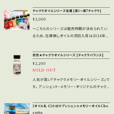
様からもご感想をいただいおります。 ぜひライフ
いエナジーをもたらすために ＊ハーブ：ヘザー/
自分で正しいことを決定することを可能にしま
トなパートナーを連れてきてくれるよう、ガネー
お届けしています☆彡 【Voice ボイス】 この
スタイルに合わせた形でアンシェントメモリーオ
心安まるエナジーとつながるために ＊石：ロー
チャクラオイルシリーズ各種 [第1～第7チャクラ]
す。 人から出る、目に見えないエネルギーを扱う
シャに願うそうです。このすばらしい男神ガネー
オイルは【ヴィジョン】オイルと一緒に使うよう作
イルの香りを楽しんでみてくださいね。 ◎お肌に
ズクォーツ/愛に満ちたエナジーのため ガーネ
仕事をなさっている方々には、このオイルでその
¥2,000
シャは私たちにたくさんの恵みをもたらすことが
成しました。 【ヴィジョン】が私たちに何が正しい
は直接触れないようお気を付けください。
ット/真実の愛のため アマゾナイト/思いやりの
方々のエネルギーを感じ、魂に関わる質問など
できます。 私は、人生の障害を取り除いてくれる
のかを見せてくれ、【ボイス】はその正しい情報を
～こちらのシリーズは販売時期が決められてい
為 ★.。.:*．゜★.。.:*．゜★.。.:*．゜★.。.:*．゜
に答えやすくします。 【ヴィジョン】はジャスミン
ように、完璧で無限の豊かさを手にさせてくれる
ほかの人とポジティブに分かち合わせてくれま
るため、在庫無しオイルの次回入荷は2024年に
★.。.:*．゜ アンシェントメモリーオイルは、あな
とヘリオトロープの香りが一杯入っています。癒
ようにと、ガネーシャに毎日頼んでいます。 ※5セ
す。 【ボイス】は、あなたの内面に始めからあった
なります～ 人気が高い『チャクラメモリーオイル
たの願い事が叶うようにサポートしてくれるオイ
しのハーブのヨモギを使い、魂をなだめ、リラッ
ット限定になります。 ※8/31の遠隔天河ヒーリン
知識と知恵をもって話をする、という能力を与え
シリーズ』です。 アンシェント・メモリー・オリジナ
ルです。 あなたの霊的・感情的・肉体的な部分
クスして、スピリチュアルなエナジーに対し自分
グ終了後にブレンドメモリーオイルを発送いたし
完売★チャクラオイルシリーズ [チャクラバランス]
てくれます。 香りは驚かれる方も多いかもしれ
ルのチャクラオイルは、7つのチャクラのエネルギ
に、優しく深いエネルギーを注いでサポートし、
を開かせてくれます。 最後にラピスの石を入れ、
ます。 ※お申込みは先着順になります。何卒ご了
ませんが、パワフルなエッセンスのフリージアで
¥2,200
ーを最大限に引き出したい時や、チャクラのバラ
豊かなインスピレーションを与え、あなたの願い
第三の目（内なる思考）をのどのチャクラ（「話
承ください。
す。私は今までフリージアはどのオイルにも使用
SOLD OUT
ンスを整えたりしたい時に、あなたのチャクラ・エ
が叶うように導いてくれると言われています。カ
す）エナジー・センター）につながらせます。やさ
したことがありませんでした。 今回その香りにと
ネルギーを活性化し、お手伝いをしてくれます。
人気が高い『チャクラメモリーオイルシリーズ』で
ラー効果とアロマ効果も兼ね備えている香りを
しいエナジーですが、とてもパワフルなオイルで
ても満足しています。このエネルギーは落ち着か
★当ショップのアンシェントメモリーオイルは、全
す。 アンシェント・メモリー・オリジナルのチャクラ
楽しめるオイルです。 ― 使い方 ― ＊お守りとし
す。 ＊オイル：ジャスミン、ヘリオトロープ ＊ハ
せてくれるのに、とてもパワフルです。石はアマゾ
て出荷前に浄化と波動アップのヒーリングをし
オイルは、7つのチャクラのエネルギーを最大限
て身に着ける ＊出かける前や寝る前に香りを嗅
ーブ：ヨモギ ＊石：ラピス ★.。.:*．゜★.。.:
ナイトを使い、あなたの言葉に思いやりをもたら
てお届けしています☆彡 【第1チャクラ：BASE/
に引き出したい時や、チャクラのバランスを整え
ぐ ＊アロマディフューザーや、ハンカチ、ティッシ
*．゜★.。.:*．゜★.。.:*．゜★.。.:*．゜ アンシェン
します。 それはほかの人に対していう言葉だけ
【オイル名 Ｃ】小分けアンシェントメモリーオイルCho
ROOT CHAKRA (ベース/ルート)、Muladha
たりしたい時に、あなたのチャクラ・エネルギー
ュなどに垂らして香りを楽しむ ＊夜寝るときに
トメモリーオイルは、あなたの願い事が叶うよう
でなく、ご自分に対しての言葉にもです。 ＊オイ
cotto