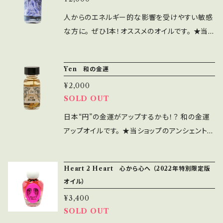
ることを楽しむ。女性らしい外見や振る舞いへの
ない方はコールインメソッドで 9月1日の23:59
踏み出し、宇宙のサポートをいただいて成功・豊
3】 桃の香りがふんわり心地良いオイルです。 桃
苦手意識をなくす。 赤ちゃんを望まれるかたに。
人からのエネルギー的な影響を受けやすい敏感
まで受け取ることができますのでご安心くださ
かさを手に入れましょう！ 太陽の光のエネルギ
は龍が大好きなくだもの。龍神パワーをいただい
人の心を和ませ、眠りにつく全ての存在をふわり
な方に。 ぜひ1本！オススメのオイルです。 ★当シ
い。 ★2) 1CCブレンドメモリーオイル：5種ブレ
ーを呼び、成功と富をもたらす。 過去のマイナス
て 願いを叶えるサポートをしていただきましょ
と包み込む月の明かりのような女性らしさを 身
ョップのアンシェントメモリーオイルは、全て出荷
ンド 今回のミラクル引き寄せセットにあわせて、
のカルマ(過去世の課題)を癒し、愛、癒し、 幸運
う。 2023年にみなさまが「輝くスター」になるた
にまとう。 ＊オイル：ホワイトフラワー、ローズ、イ
前に浄化と波動アップのヒーリングをしてお届
星座、惑星、女神オイルを中心に特別にブレンド
のエナジーに包まれ、特大の幸運を引き寄せる。
めに。 この世界に私たちが出ていき、私たちの自
Yen 和の金運
ラン・イラン ＊ハーブ：ローズ ＊ストーン：無し
けしています☆彡 【Psychic Protection ス
した香りです。頭頂のクラウンチャクラをスーッと
※こちらは10mlスプレーです。 ※スプレーボト
信と成功を見せるサポートをする。 ●Big Luck
★.。.:*．゜★.。.:*．゜★.。.:*．゜★.。.:*．゜★.。.:
¥2,000
ピリチュアル・バリア】 妬み、ネガティブ・エネル
風が通るようなさわやかな香りです。 各オイル
ルの色はおまかせになります。
2023【特大の幸運2023】 「2023年に」願いを叶
*．゜ アンシェントメモリーオイルは、あなたの願
SOLD OUT
ギーをはじき、「邪悪な目」から守る。 ＊オイル：
の意味からもそのパワーを感じていただけると
えるエネルギーにフォーカスして。 新しい一歩を
い事が叶うようにサポートしてくれるオイルで
レッド・クローバー、レモングラス ＊ハーブ：フラ
日本“円”の金運がアップするかも！？ 和の金運
思います！ ◆Planet Oil 惑星オイル Moon
踏み出し、宇宙のサポートをいただいて成功・豊
す。 あなたの霊的・感情的・肉体的な部分に、優
ンキンセンス、ミルラ ＊石：タイガーアイ ★.。.:
アップオイルです。 ★当ショップのアンシェントメ
＜月＞ 潜在意識、直感、感情のバランス、忍耐、
かさを手に入れましょう！ 太陽の光のエネルギ
しく深いエネルギーを注いでサポートし、 豊かな
*．゜★.。.:*．゜★.。.:*．゜★.。.:*．゜★.。.:*．゜
モリーオイルは、全て出荷前に浄化と波動アップ
インスピレーション、健康的な習慣、創造力、誕
ーを呼び、成功と富をもたらす。 過去のマイナス
インスピレーションを与え、あなたの願いが叶う
アンシェントメモリーオイルは、あなたの願い事
のヒーリングをしてお届けしています☆彡 【Yen
生/出産、女性のサイクル、子宝/豊かさ ◆Zodia
のカルマ(過去世の課題)を癒し、愛、癒し、 幸運
ように導いてくれると言われています。カラー効
Heart 2 Heart 心から心へ （2022年特別限定版
が叶うようにサポートしてくれるオイルです。 あ
和の金運】 潤沢な富とお金を引きつけ、安定
c Sign Oil 星座オイル Pisces＜魚座＞ 最
のエナジーに包まれ、特大の幸運を引き寄せる。
果とアロマ効果も兼ね備えている香りを楽しめ
オイル）
なたの霊的・感情的・肉体的な部分に、優しく深
した経済状態をつくる。 ＊オイル：ペッパー・リー
高の特性：愛情深い、思いやり、寛大、やさしい、
※こちらは30mlスプレーです。
るオイルです。 ― 使い方 ― ＊お守りとして身に
¥3,400
いエネルギーを注いでサポートし、 豊かなインス
フ、カフィア、ライム葉/こぶミカン ＊ハーブ：ひま
癒し、人助け、細かい事にうるさくない、想像力
着ける ＊出かける前や寝る前に香りを嗅ぐ ＊ア
SOLD OUT
ピレーションを与え、あなたの願いが叶うように
わり ＊石：タイガーアイ ＊特別な石：ゴールド磁
豊か、無私無欲、気楽な、直感的 ◆Phoenix Ri