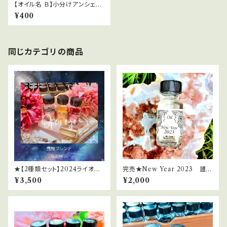
【オイル名 Ｂ】小分けアンシェン
トメモリーオイルChocotto
¥400
同じカテゴリの商品
★【2種類セット】2024ライオン
完売★New Year 2023 謹賀
ズゲートサポートスプレー
新年2023（2023年新春限定オ
¥3,500
¥2,000
イル）