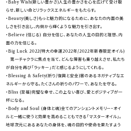
・Baby Wish(新しい豊かさ)人生の豊かさを心を広げて受け取
らせ、新しい命とリラックスエネルギーをもたらす。
・Beauty(美しさ)もっと魅力的になるために、あなたの内面の美
しさを引き出し、内側から輝くような魅力を引き出す。
・Believe (信じる) 自分を信じ、あなたの人生の目的と理想、内
面の力を信じる。
・Big Luck 2022(特大の幸運2022年/2022年新春限定オイル)
第一チャクラに焦点を当て、どんな障害も乗り越えさせ、私たち
が自分を再び「ラッキー」だと感じるようにしてくれる。
・Blessing & Safety(祈り/復興と安全)害のあるネガティブなエ
ネルギーから守る。たくさんの祈りのパワーで、あなたを守る。
・Bliss (至福)完璧な幸せ、この上ない喜び、愛とポジティブが一
杯になる。
・Body and Soul (身体と魂)全てのアンシェントメモリー・オイ
ルと一緒に使うと効果を高めることもできる「マスターオイル」。
地球次元にあるあなたの身体を、魂の目的や使命を果たすよう