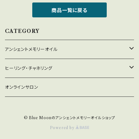
商品一覧に戻る
CATEGORY
アンシェントメモリーオイル
守り救うシリーズ
ヒーリング・チャネリング
2022年新作オイル
チャネリング
オンラインサロン
ドラゴン・アライズ
チャクラオイルシリーズ
ヒーリング
© Blue Moonのアンシェントメモリーオイルショップ
金運・仕事運オイル
Powered by