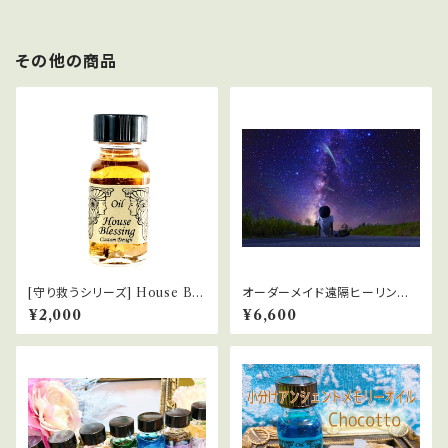
その他の商品
[守り救うシリーズ] House Ble
オーダーメイド遠隔ヒーリング
ssing 家のお清め
【60分】
¥2,000
¥6,600