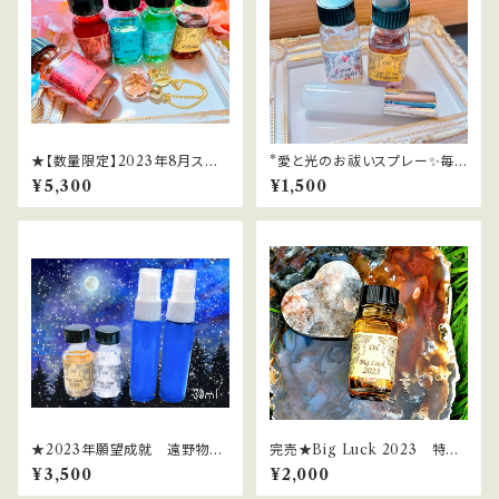
★【数量限定】2023年8月スー
*愛と光のお祓いスプレー✨毎
パームーン＆ブルームーンのミ
日を光の波動にチューニング
¥5,300
¥1,500
ラクル引き寄せセット
★2023年願望成就 遠野物語
完売★Big Luck 2023 特大
＆愛子物語エネルギースプレー
の幸運2023年（2023年限定オ
¥3,500
¥2,000
[30ml]
イル）