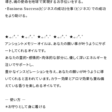
導き、魂の使命を地球で実現するお手伝いをする。
・Business Success(ビジネスの成功)仕事（ビジネス）での成功
をより助ける。
★.。.:*．゜★.。.:*．゜★.。.:*．゜★.。.:*．゜★.。.:*．゜
アンシェントメモリーオイルは、あなたの願い事が叶うようにサポ
ートしてくれるオイルです。
あなたの霊的・感情的・肉体的な部分に、優しく深いエネルギーを
注いでサポートし、
豊かなインスピレーションを与え、あなたの願いが叶うように導
いてくれると言われています。カラー効果とアロマ効果も兼ね備
えている香りを楽しめるオイルです。
― 使い方 ―
＊お守りとして身に着ける