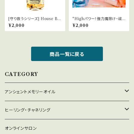
[守り救うシリーズ] House Ble
*Highパワー！強力魔除け・祓い
ssing 家のお清め
ブレンド
¥2,000
¥2,000
商品一覧に戻る
CATEGORY
アンシェントメモリーオイル
守り救うシリーズ
ヒーリング・チャネリング
2022年新作オイル
チャネリング
オンラインサロン