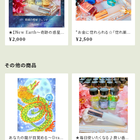
★【New Earth～奇跡の惑星ブ
*お金に惚れられる☆「惚れ薬」
レンド～】2024ライオンズゲー
恋愛＆金運！超強力スプレー
¥2,000
¥2,500
トサポートスプレー
その他の商品
あなたの龍が目覚める～Drag
★毎日使いたくなる♪良い香り