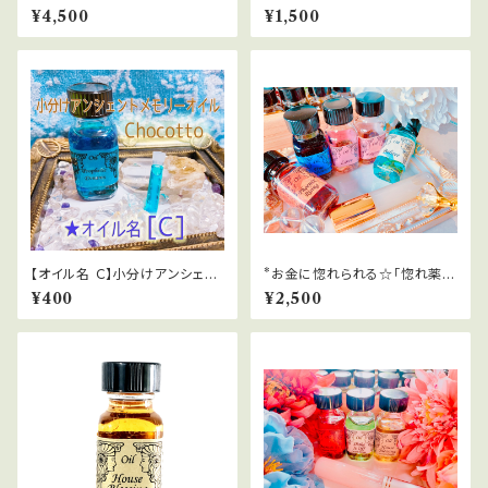
on Arise～セッション
の【Innocent Clear浄化スプ
¥4,500
¥1,500
レー】
【オイル名 Ｃ】小分けアンシェン
*お金に惚れられる☆「惚れ薬」
トメモリーオイルChocotto
恋愛＆金運！超強力スプレー
¥400
¥2,500