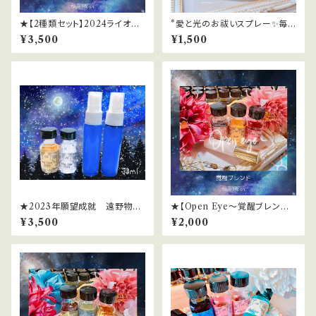
★【2種類セット】2024ライオン
*愛と光のお祓いスプレー✨毎
ズゲートサポートスプレー
日を光の波動にチューニング
¥3,500
¥1,500
★2023年願望成就 遠野物語
★【Open Eye～覚醒ブレンド
＆愛子物語エネルギースプレー
～】2024ライオンズゲートサポ
¥3,500
¥2,000
[30ml]
ートスプレー