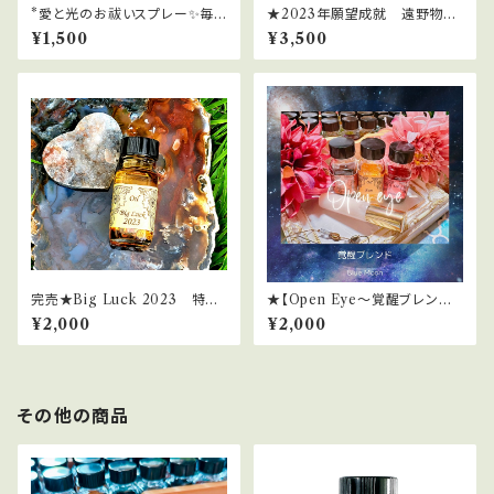
*愛と光のお祓いスプレー✨毎
★2023年願望成就 遠野物語
日を光の波動にチューニング
＆愛子物語エネルギースプレー
¥1,500
¥3,500
[30ml]
完売★Big Luck 2023 特大
★【Open Eye～覚醒ブレンド
の幸運2023年（2023年限定オ
～】2024ライオンズゲートサポ
¥2,000
¥2,000
イル）
ートスプレー
その他の商品