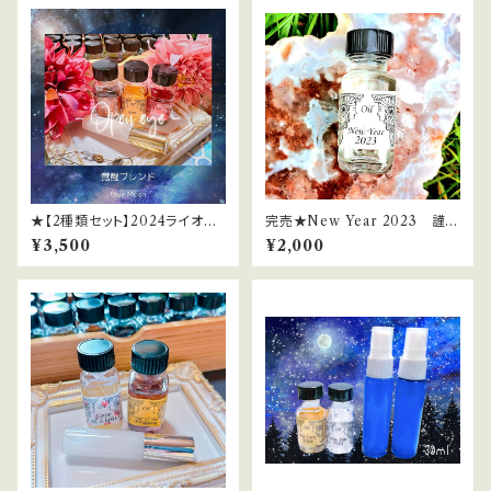
★【2種類セット】2024ライオン
完売★New Year 2023 謹賀
ズゲートサポートスプレー
新年2023（2023年新春限定オ
¥3,500
¥2,000
イル）