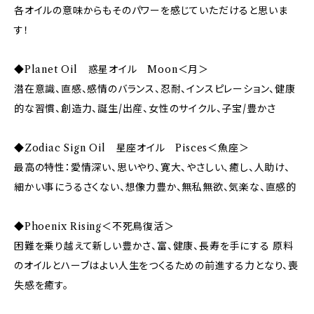
各オイルの意味からもそのパワーを感じていただけると思いま
す！
◆Planet Oil 惑星オイル Moon＜月＞
潜在意識、直感、感情のバランス、忍耐、インスピレーション、健康
的な習慣、創造力、誕生/出産、女性のサイクル、子宝/豊かさ
◆Zodiac Sign Oil 星座オイル Pisces＜魚座＞
最高の特性：愛情深い、思いやり、寛大、やさしい、癒し、人助け、
細かい事にうるさくない、想像力豊か、無私無欲、気楽な、直感的
◆Phoenix Rising＜不死鳥復活＞
困難を乗り越えて新しい豊かさ、富、健康、長寿を手にする 原料
のオイルとハーブはよい人生をつくるための前進する力となり、喪
失感を癒す。