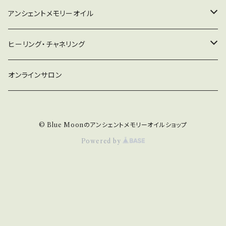
アンシェントメモリーオイル
守り救うシリーズ
ヒーリング・チャネリング
2022年新作オイル
チャネリング
オンラインサロン
ドラゴン・アライズ
チャクラオイルシリーズ
ヒーリング
© Blue Moonのアンシェントメモリーオイルショップ
金運・仕事運オイル
Powered by
浄化・プロテクションオイル
小分けオイルChocotto