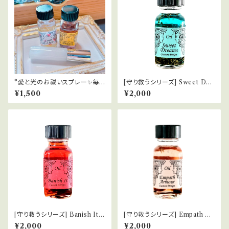
*愛と光のお祓いスプレー✨毎
[守り救うシリーズ] Sweet Dre
日を光の波動にチューニング
ams 良い夢
¥1,500
¥2,000
[守り救うシリーズ] Banish It
[守り救うシリーズ] Empath Ar
悪霊祓い
mour エンパスの防御服
¥2,000
¥2,000