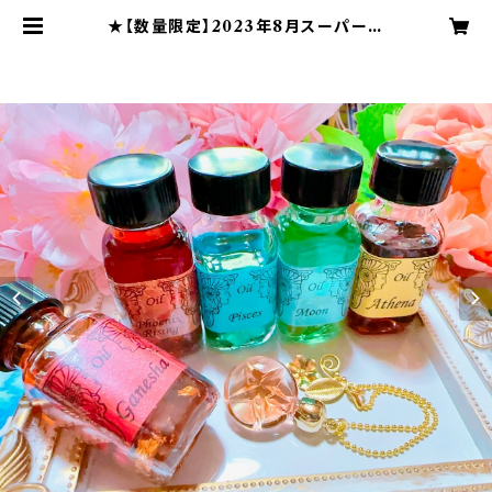
★【数量限定】2023年8月スーパーム
ーン＆ブルームーンのミラクル引き寄
せセット | Blue Moonのアンシェン
トメモリーオイルショップ