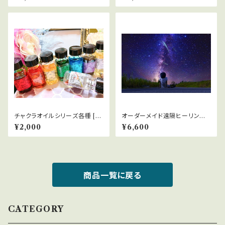
チャクラオイルシリーズ各種 [第
オーダーメイド遠隔ヒーリング
1～第7チャクラ]
【60分】
¥2,000
¥6,600
商品一覧に戻る
CATEGORY