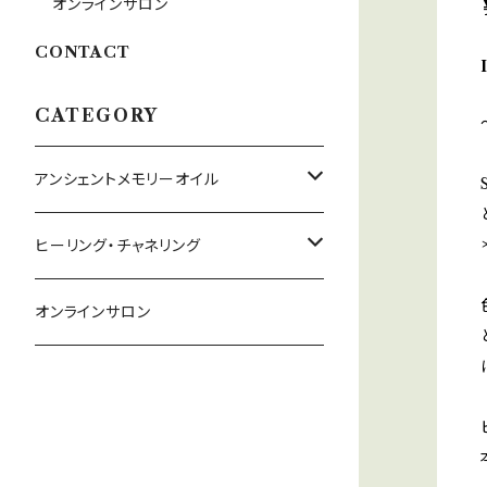
オンラインサロン
CONTACT
CATEGORY
アンシェントメモリーオイル
守り救うシリーズ
ヒーリング・チャネリング
2022年新作オイル
チャネリング
オンラインサロン
ドラゴン・アライズ
チャクラオイルシリーズ
ヒーリング
金運・仕事運オイル