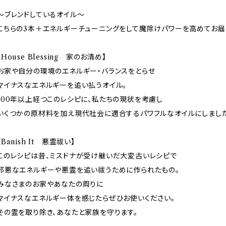
～ブレンドしているオイル～
こちらの3本＋エネルギーチューニングをして魔除けパワーを高めてお届
【House Blessing 家のお清め】
お家や自分の環境のエネルギー・バランスをとらせ
マイナスなエネルギーを追い払うオイル。
100年以上経つこのレシピに、私たちの現状を考慮し
いくつかの原材料を加え現代社会に適合するパワフルなオイルにしました
【Banish It 悪霊祓い】
このレシピは昔、ミスドナが受け継いだ大変古いレシピで
邪悪なエネルギーや悪霊を追い祓うために作られたもの。
みなさまのお家やあなたの周りに
マイナスなエネルギー体を感じたらぜひお使いください。
その霊を取り除き、あなたと家族を守ります。