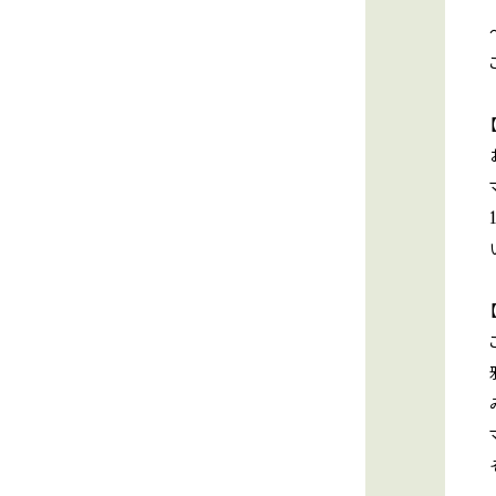
浄化・プロテクションオイル
小分けオイルChocotto
メモリーオイルスプレー
2023新作オイル
恋愛・結婚オイル
癒し・開運オイル
オーダーメイドブレンドオイル
2024新作オイル