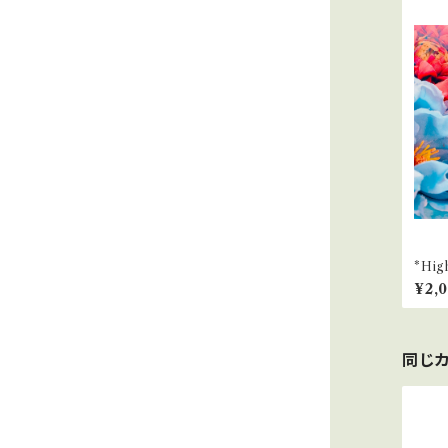
*Hi
¥2,
同じ