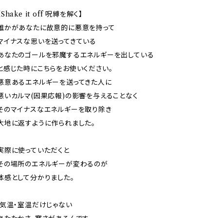
【Shake it off 呪縛を解く】
誰かがあなたに故意的に悪意を持って
マイナスな思いを送ってきている
あなたのゴールを邪魔するエネルギーを出している
と感じた時にこちらをお使いください。
悪意あるエネルギーを送ってきた人に
悪いカルマ(因果応報)の影響を与えることなく
そのマイナスなエネルギーを取り除き
大地に返すように作られました。
実際に使っていただくと
その場所のエネルギーが変わるのが
体感として分かりました。
(気温・室温だけじゃない