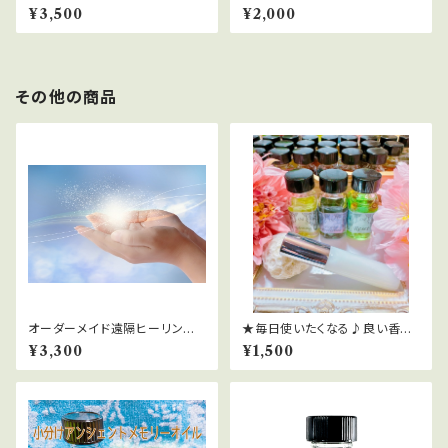
＆愛子物語エネルギースプレー
の幸運2023年（2023年限定オ
¥3,500
¥2,000
[30ml]
イル）
その他の商品
オーダーメイド遠隔ヒーリング
★毎日使いたくなる♪良い香り
【30分】
の【Innocent Clear浄化スプ
¥3,300
¥1,500
レー】