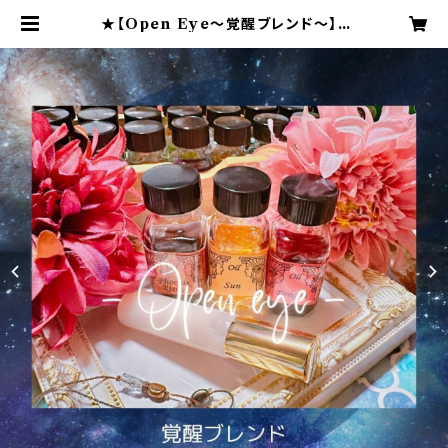
★【Open Eye～覚醒ブレンド～】2
024ライオンズゲートサポートスプレ
ー | Blue Moonのアンシェントメモ
リーオイルショップ