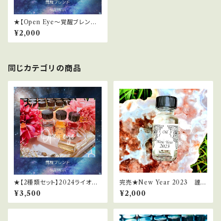
★【Open Eye～覚醒ブレンド
～】2024ライオンズゲートサポ
¥2,000
ートスプレー
同じカテゴリの商品
★【2種類セット】2024ライオン
完売★New Year 2023 謹賀
ズゲートサポートスプレー
新年2023（2023年新春限定オ
¥3,500
¥2,000
イル）