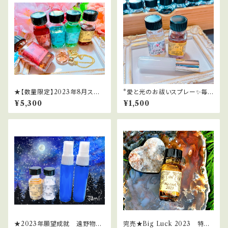
★【数量限定】2023年8月スー
*愛と光のお祓いスプレー✨毎
パームーン＆ブルームーンのミ
日を光の波動にチューニング
¥5,300
¥1,500
ラクル引き寄せセット
★2023年願望成就 遠野物語
完売★Big Luck 2023 特大