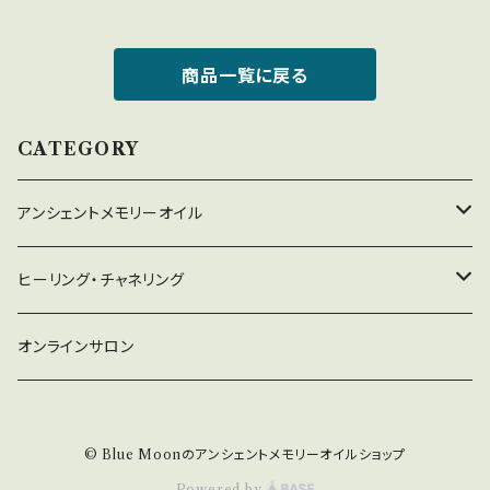
商品一覧に戻る
CATEGORY
アンシェントメモリーオイル
守り救うシリーズ
ヒーリング・チャネリング
2022年新作オイル
チャネリング
オンラインサロン
ドラゴン・アライズ
チャクラオイルシリーズ
ヒーリング
© Blue Moonのアンシェントメモリーオイルショップ
金運・仕事運オイル
Powered by