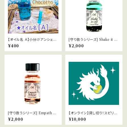
【オイル名 Ａ】小分けアンシェン
[守り救うシリーズ] Shake it of
トメモリーオイルChocotto
f 呪縛を解く
¥400
¥2,000
[守り救うシリーズ] Empath Ar
【オンライン】貸し切り！スピリチ
mour エンパスの防御服
ュアルカウンセリング
¥2,000
¥10,000