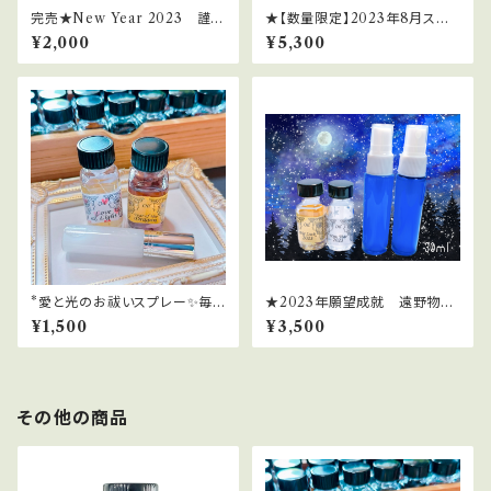
完売★New Year 2023 謹賀
★【数量限定】2023年8月スー
新年2023（2023年新春限定オ
パームーン＆ブルームーンのミ
¥2,000
¥5,300
イル）
ラクル引き寄せセット
*愛と光のお祓いスプレー✨毎
★2023年願望成就 遠野物語
日を光の波動にチューニング
＆愛子物語エネルギースプレー
¥1,500
¥3,500
[30ml]
その他の商品