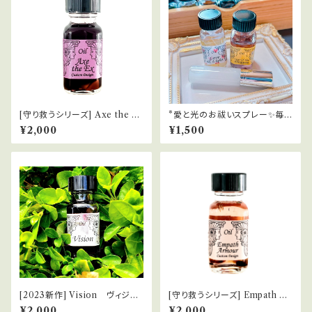
[守り救うシリーズ] Axe the Ex
*愛と光のお祓いスプレー✨毎
元ダン元カノの縁切り
日を光の波動にチューニング
¥2,000
¥1,500
[2023新作] Vision ヴィジョ
[守り救うシリーズ] Empath Ar
ン
mour エンパスの防御服
¥2,000
¥2,000