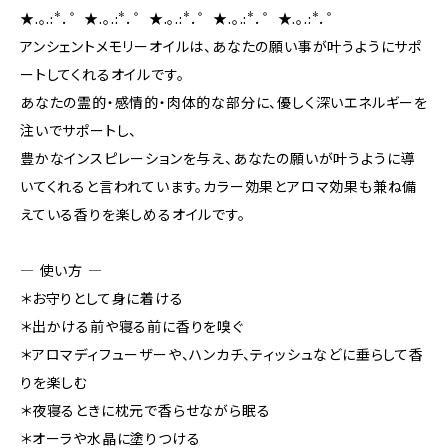
★.。.:*．゜★.。.:*．゜★.。.:*．゜★.。.:*．゜★.。.:*．゜
アンシェントメモリーオイルは、あなたの願い事が叶うようにサポ
ートしてくれるオイルです。
あなたの霊的・感情的・肉体的な部分に、優しく深いエネルギーを
注いでサポートし、
豊かなインスピレーションを与え、あなたの願いが叶うように導
いてくれると言われています。カラー効果とアロマ効果も兼ね備
えている香りを楽しめるオイルです。
― 使い方 ―
＊お守りとして身に着ける
＊出かける前や寝る前に香りを嗅ぐ
＊アロマディフューザーや、ハンカチ、ティッシュなどに垂らして香
りを楽しむ
＊夜寝るときに枕元で香らせながら眠る
＊オーラや水晶に塗りつける