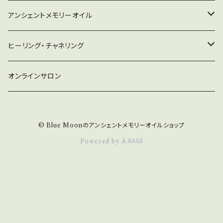
アンシェントメモリーオイル
守り救うシリーズ
ヒーリング・チャネリング
2022年新作オイル
チャネリング
オンラインサロン
ドラゴン・アライズ
チャクラオイルシリーズ
ヒーリング
© Blue Moonのアンシェントメモリーオイルショップ
金運・仕事運オイル
Powered by
浄化・プロテクションオイル
小分けオイルChocotto