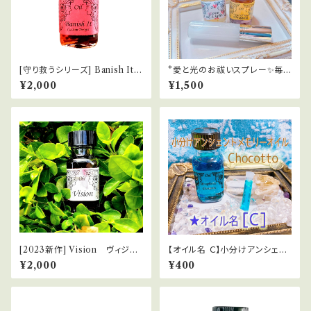
[守り救うシリーズ] Banish It
*愛と光のお祓いスプレー✨毎
悪霊祓い
日を光の波動にチューニング
¥2,000
¥1,500
[2023新作] Vision ヴィジョ
【オイル名 Ｃ】小分けアンシェン
ン
トメモリーオイルChocotto
¥2,000
¥400