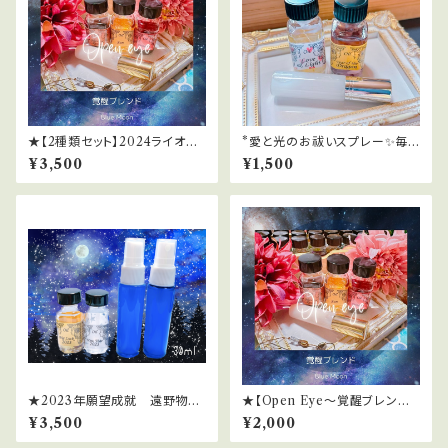
★【2種類セット】2024ライオン
*愛と光のお祓いスプレー✨毎
ズゲートサポートスプレー
日を光の波動にチューニング
¥3,500
¥1,500
★2023年願望成就 遠野物語
★【Open Eye～覚醒ブレンド
＆愛子物語エネルギースプレー
～】2024ライオンズゲートサポ
¥3,500
¥2,000
[30ml]
ートスプレー