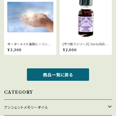
オーダーメイド遠隔ヒーリング
[守り救うシリーズ] Invisibility
【30分】
Cloak 透明マント
¥3,300
¥2,000
商品一覧に戻る
CATEGORY
アンシェントメモリーオイル