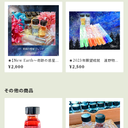
★【New Earth～奇跡の惑星ブ
★2023年願望成就 遠野物語
レンド～】2024ライオンズゲー
＆愛子物語エネルギースプレー
¥2,000
¥2,500
トサポートスプレー
[10ml]
その他の商品