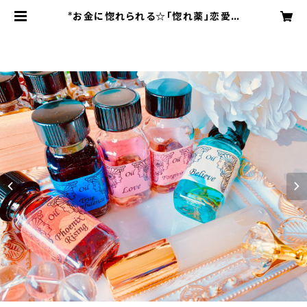
*お金に惚れられる☆「惚れ薬」恋愛＆
金運！超強力スプレー | Blue Moon
のアンシェントメモリーオイルショッ
プ