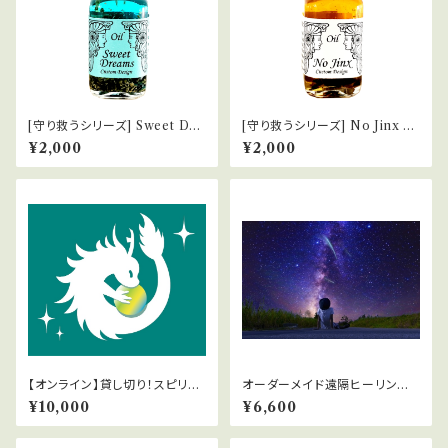
[守り救うシリーズ] Sweet Dre
[守り救うシリーズ] No Jinx ジ
ams 良い夢
ンクスを消す
¥2,000
¥2,000
【オンライン】貸し切り！スピリチ
オーダーメイド遠隔ヒーリング
ュアルカウンセリング
【60分】
¥10,000
¥6,600