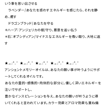
いう事を思い出させる
ラベンダー/あなたを惑わすエネルギーを感じたら、それを静
め、癒す
ドラゴンブラッド/あなたを守る
＊ハーブ：アンジェリカの根/守り、悪意を追い払う
＊石：オブシディアン/マイナスなエネルギーを吸い取り、大地に返
す
★.。.:*．゜★.。.:*．゜★.。.:*．゜★.。.:*．゜★.。.:*．゜
アンシェントメモリーオイルは、あなたの願い事が叶うようにサポ
ートしてくれるオイルです。
あなたの霊的・感情的・肉体的な部分に、優しく深いエネルギーを
注いでサポートし、
豊かなインスピレーションを与え、あなたの願いが叶うように導
いてくれると言われています。カラー効果とアロマ効果も兼ね備