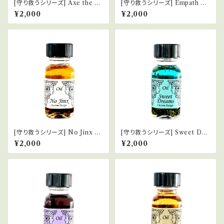
[守り救うシリーズ] Axe the Ex
[守り救うシリーズ] Empath Ar
元ダン元カノの縁切り
mour エンパスの防御服
¥2,000
¥2,000
[守り救うシリーズ] No Jinx ジ
[守り救うシリーズ] Sweet Dre
ンクスを消す
ams 良い夢
¥2,000
¥2,000