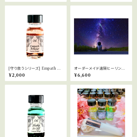
[守り救うシリーズ] Empath Ar
オーダーメイド遠隔ヒーリング
mour エンパスの防御服
【60分】
¥2,000
¥6,600