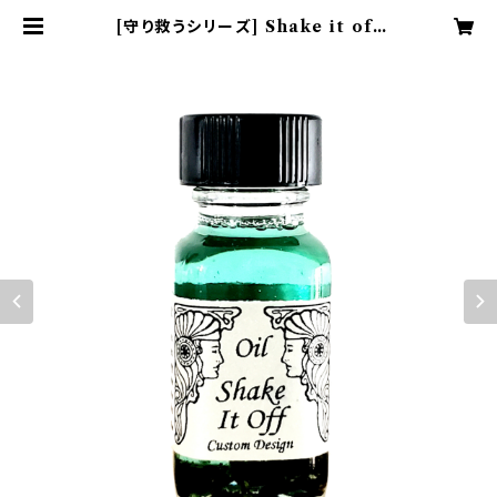
[守り救うシリーズ] Shake it off
呪縛を解く | Blue Moonのアンシェ
ントメモリーオイルショップ