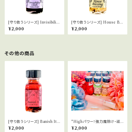
[守り救うシリーズ] Invisibility
[守り救うシリーズ] House Ble
Cloak 透明マント
ssing 家のお清め
¥2,000
¥2,000
その他の商品
[守り救うシリーズ] Banish It
*Highパワー！強力魔除け・祓い
悪霊祓い
ブレンド
¥2,000
¥2,000