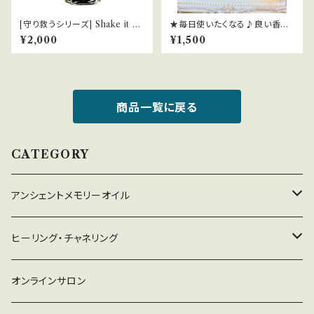
[守り救うシリーズ] Shake it of
★毎日使いたくなる♪良い香り
f 呪縛を解く
の【Innocent Clear浄化スプ
¥2,000
¥1,500
レー】
商品一覧に戻る
CATEGORY
アンシェントメモリーオイル
守り救うシリーズ
ヒーリング・チャネリング
2022年新作オイル
チャネリング
オンラインサロン